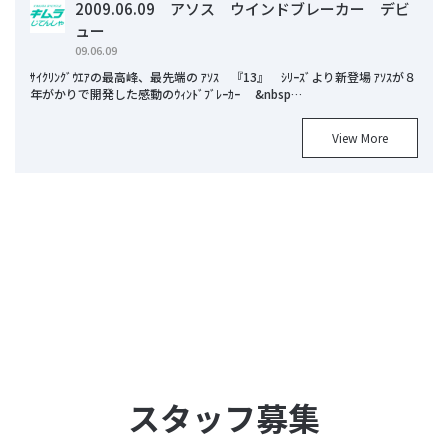
2009.06.09 アソス ウインドブレーカー デビ
ュー
09.06.09
ｻｲｸﾘﾝｸﾞｳｴｱの最高峰、最先端の ｱｿｽ 『13』 ｼﾘｰｽﾞより新登場 ｱｿｽが８
年がかりで開発した感動のｳｨﾝﾄﾞﾌﾞﾚｰｶｰ &nbsp…
View More
スタッフ募集