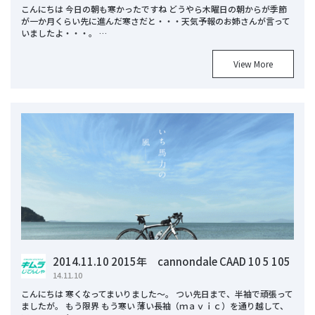
こんにちは 今日の朝も寒かったですね どうやら木曜日の朝からが季節
が一か月くらい先に進んだ寒さだと・・・天気予報のお姉さんが言って
いましたよ・・・。 …
View More
2014.11.10 2015年 cannondale CAAD 10 5 105
14.11.10
こんにちは 寒くなってまいりました～。 つい先日まで、半袖で頑張って
ましたが。 もう限界 もう寒い 薄い長袖（ｍａｖｉｃ）を通り越して、