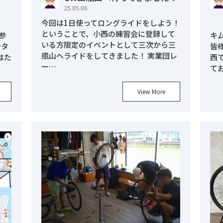
25.05.06
今回は1日使ってロングライドをしよう！
ということで、小西の練習会に登録して
参
キ
いる方限定のイベントとして三次から三
ンタ
皆
瓶山へライドをしてきました！ 実業団レ
はた
西
ー…
て
View More