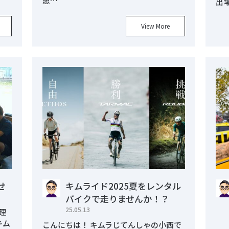
思…
出
View More
せ
キムライド2025夏をレンタル
バイクで走りませんか！？
25.05.13
理
キム
こんにちは！ キムラじてんしゃの小西で