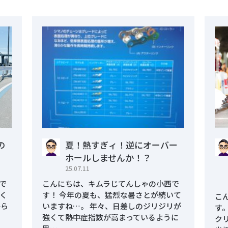
の
夏！熱すぎィ！逆にオーバー
ホールしませんか！？
25.07.11
で
こんにちは、キムラじてんしゃの小西で
く
す！ 今年の夏も、猛烈な暑さとが続いて
こ
から
いますね…。 年々、日差しのジリジリが
す
強くて熱中症指数が高まっているように
クリ