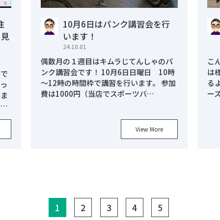
注
10月6日はパンク講習会を行
も見
います！
24.10.01
偶数月の１週目はキムラじてんしゃのパ
こ
ンク講習会です！ 10月6日日曜日 10時
は
西で
～12時の時間枠で講習を行います。 参加
る
迫っ
費は1000円（当店でスポーツバ…
ー
しま
 …
View More
(current)
1
2
3
4
5