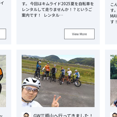
バイ
す。 今回はキムライド2025夏を自転車を
こ
レンタルして走りませんか！？というご
す。
案内です！ レンタル…
M
す！
View More
～
GW三瓶山へ行ってきました！