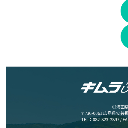
◎海田
〒736-0061 広島県安芸
TEL：
082-823-2897
/ F