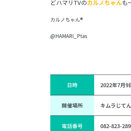
どハマリTVの
カルノちゃん
も
カルノちゃん®
@HAMARI_Ptas
日時
2022年7月9
開催場所
キムラじて
電話番号
082-823-289