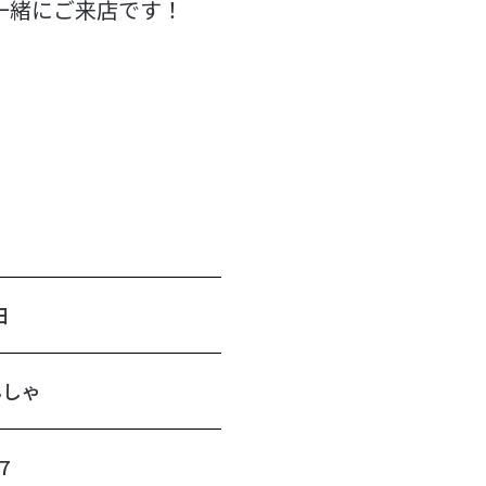
一緒にご来店です！
日
んしゃ
7