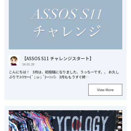
【ASSOS S11 チャレンジスタート】
24.03.28
こんにちは！ 3月は、初投稿になりました、うっちーです、、 お久し
ぶりでｽｲﾏｾ━(´；ω；`)━ﾝｯ💦 3月ももうすぐ終…
View More