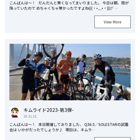
こんばんは～！ だんだんと寒くなってまいりました。 今日は朝、雨が
降っていたので めちゃくちゃ寒かったですよね(((﹡•﹏•﹡)))ﾌﾞ…
View More
キムライド2023-第3弾-
23.11.11
こんばんは～！ 本日開催しておりました、 Q36.5／SOLESTARの試着
会は いかがだったでしょうか♪ 明日は、キムラ…