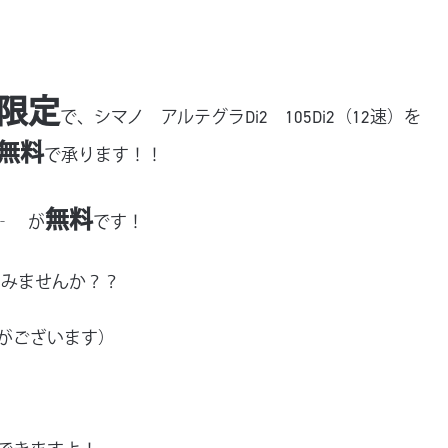
間限定
で、シマノ アルテグラDi2 105Di2（12速）を
無料
で承ります！！
無料
0‐ が
です！
てみませんか？？
がございます）