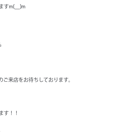
m(__)m

のご来店をお待ちしております。
ます！！
。