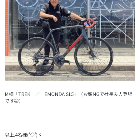
M様「TREK ／ EMONDA SL5」（お顔NGで社長夫人登場
です🤭）
以上.4名様(‘◇’)ゞ