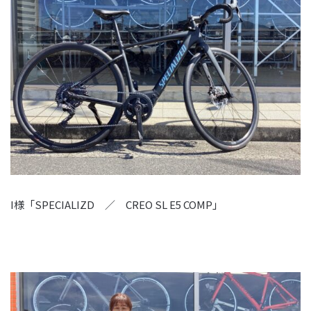
I様「SPECIALIZD ／ CREO SL E5 COMP」