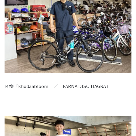
Ｋ様「khodaabloom ／ FARNA DISC TIAGRA」