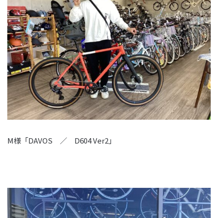
M様「DAVOS ／ D604 Ver2」