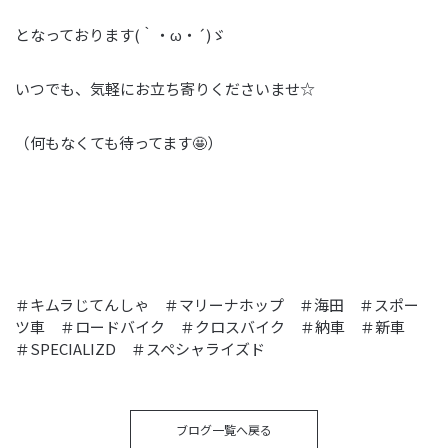
となっております(｀・ω・´)ゞ
いつでも、気軽にお立ち寄りくださいませ☆
（何もなくても待ってます🤩）
＃キムラじてんしゃ ＃マリーナホップ ＃海田 ＃スポー
ツ車 ＃ロードバイク ＃クロスバイク ＃納車 ＃新車
＃SPECIALIZD ＃スペシャライズド
ブログ一覧へ戻る