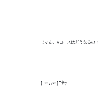
じゃあ、Aコースはどうなるの？
( ≖ᴗ≖​)ﾆﾔｯ