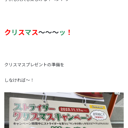
ク
リ
ス
マ
ス
～～～
ッ
！
クリスマスプレゼントの準備を
しなければ～！