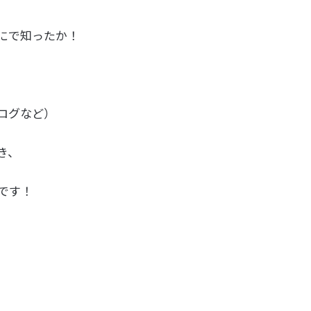
にで知ったか！
ログなど）
き、
です！