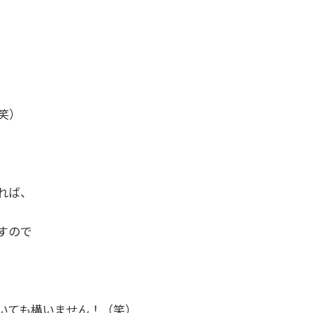
笑）
れば、
すので
いても構いません！（笑）