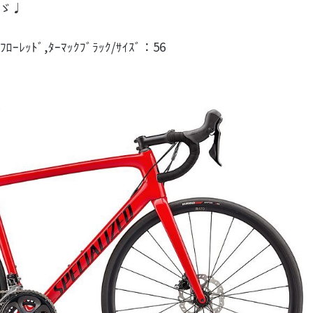
)ゞ♩
ﾌﾛｰﾚｯﾄﾞ,ﾀｰﾏｯｸﾌﾞﾗｯｸ/ｻｲｽﾞ：56