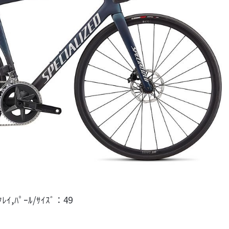
ﾚｲ,ﾊﾟｰﾙ/ｻｲｽﾞ：49