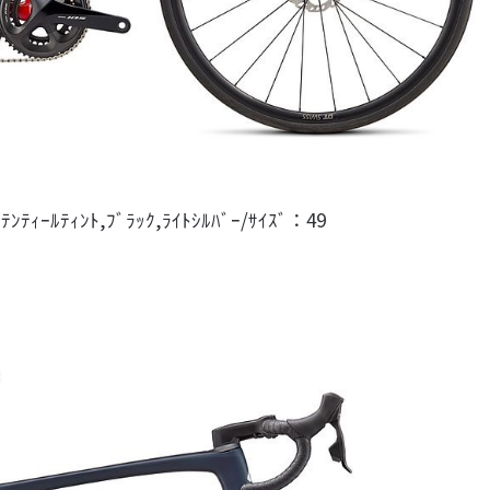
ﾃﾝﾃｨｰﾙﾃｨﾝﾄ,ﾌﾞﾗｯｸ,ﾗｲﾄｼﾙﾊﾞｰ/ｻｲｽﾞ：49