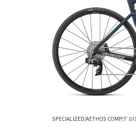
SPECIALIZED/AETHOS COMP/ｸﾞﾛｽｸ