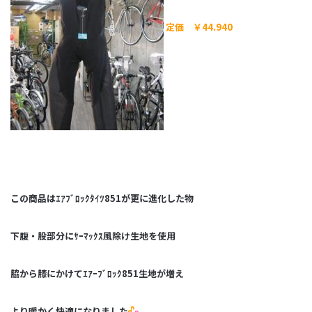
定価 ￥44.940
この商品はｴｱﾌﾞﾛｯｸﾀｲﾂ851が更に進化した物
下腹・股部分にｻｰﾏｯｸｽ風除け生地を使用
脇から膝にかけてｴｱｰﾌﾞﾛｯｸ851生地が増え
より暖かく快適になりました