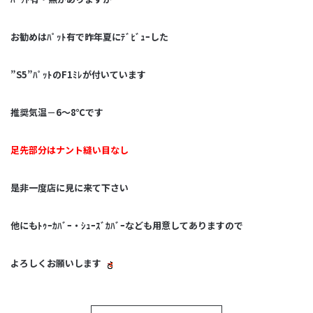
お勧めはﾊﾟｯﾄ有で昨年夏にﾃﾞﾋﾞｭｰした
”S5”ﾊﾟｯﾄのF1ﾐﾚが付いています
推奨気温－6～8℃です
足先部分はナント縫い目なし
是非一度店に見に来て下さい
他にもﾄｩｰｶﾊﾞｰ・ｼｭｰｽﾞｶﾊﾞｰなども用意してありますので
よろしくお願いします