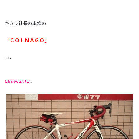
キムラ社長の奥様の
「ＣＯＬＮＡＧＯ」
です。
ともちゃんコルナゴ
↓