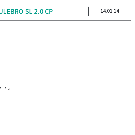
ULEBRO SL 2.0 CP
14.01.14
・・。