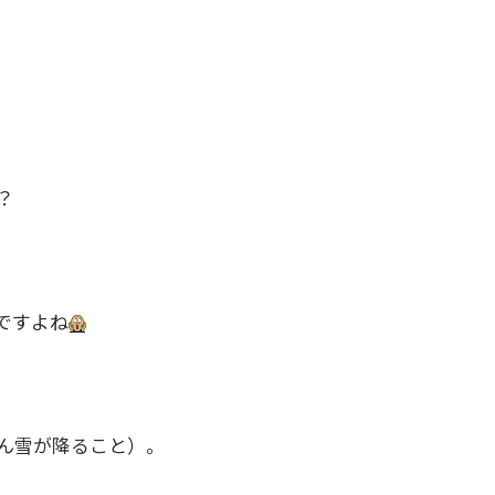
？
ですよね
ん雪が降ること）。