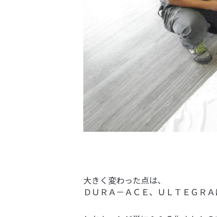
大きく変わった点は、
ＤＵＲＡ－ＡＣＥ、ＵＬＴＥＧＲＡ