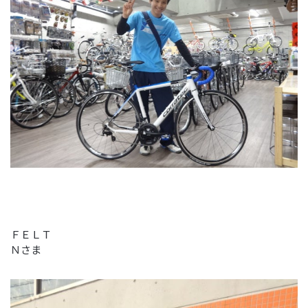
ＦＥＬＴ
Ｎさま