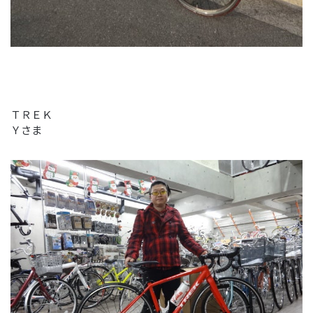
ＴＲＥＫ
Ｙさま