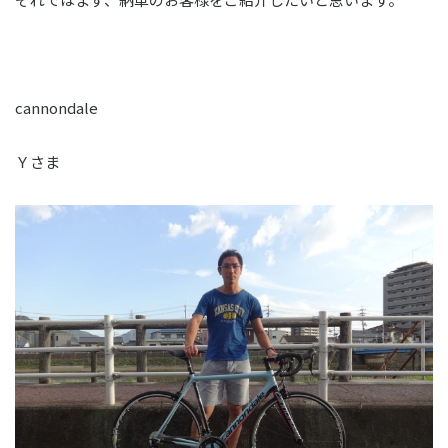
cannondale
Ｙさま