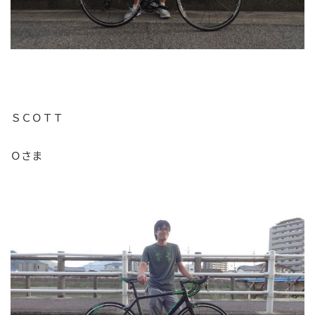
ＳＣＯＴＴ
Ｏさま