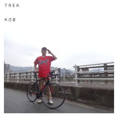
ＴＲＥＫ
Ｋさま