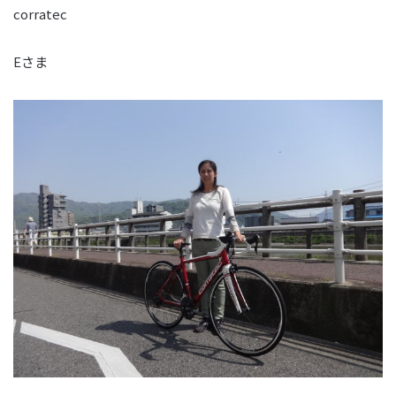
corratec
Eさま