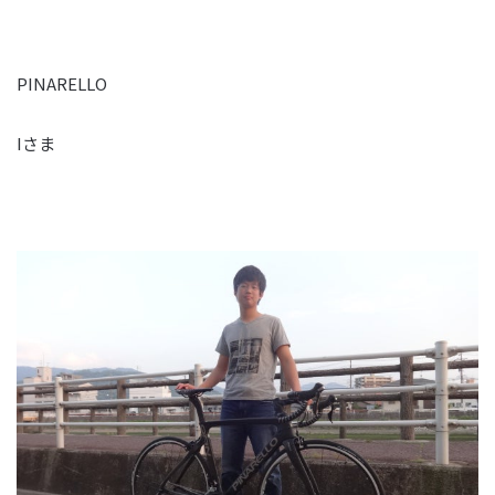
PINARELLO
Iさま