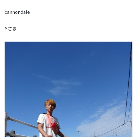
cannondale
Sさま