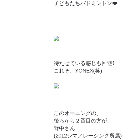
子どもたちバドミントン❤️
待たせている感じも回避⤴️
これぞ、YONEX(笑)
このオーニングの、
後ろから２番目の方が、
野中さん
(2012シマノレーシング所属)