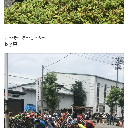
お～そ～ろ～し～や～
ｂｙ原