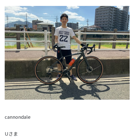
cannondale
Uさま