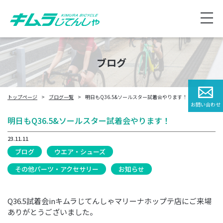
ブログ
トップページ
ブログ一覧
明日もQ36.5&ソールスター試着会やります！
お問い合わせ
明日もQ36.5&ソールスター試着会やります！
23.11.11
ブログ
ウエア・シューズ
その他パーツ・アクセサリー
お知らせ
Q36.5試着会inキムラじてんしゃマリーナホップテ店にご来場
ありがとうございました。